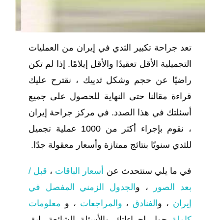
تعد جراحة تكبير الثدي في إيران من العمليات
التجميلية الأقل تعقيدًا والأقل إيلامًا. إذا لم تكن
راضيًا عن حجم وشكل ثدييك ، نقترح عليك
قراءة مقالنا حتى النهاية للحصول على جميع
أسئلتك في هذا الصدد. في مركز جراحة إيران
، نقوم بإجراء أكثر من 1000 عملية تجميل
للثدي سنويًا بنتائج ممتازة وأسعار معقولة جدًا.
في ما يلي سنتحدث عن
أسعار الباقات
،
قبل /
بعد الصور
، و
الجدول الزمني المفصل في
إيران
، و
الفنادق
،
والمراجعات
، و
معلومات
كاملة
حول إجراءاتك والأسئلة الشائعة. ابق