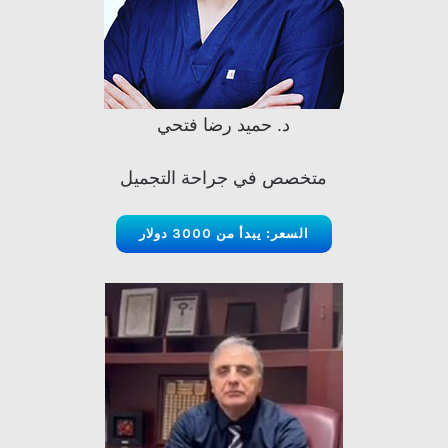
د. حميد رضا فتحي
متخصص في جراحة التجميل
السعر: يبدأ من 3000 دولار