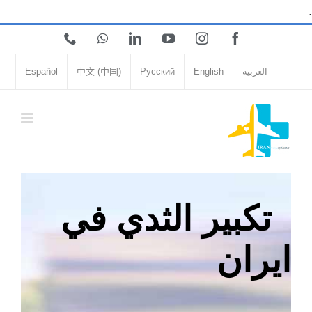
Skip
.
to
Phone
WhatsApp
LinkedIn
YouTube
Instagram
Facebook
content
العربية
English
Русский
中文 (中国)
Español
تكبير الثدي في
ايران