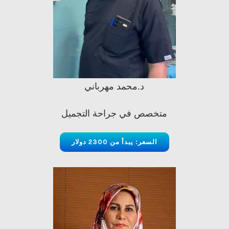
د.محمد مهرباني
متخصص في جراحة التجميل
السعر: يبدأ من 2300 دولار